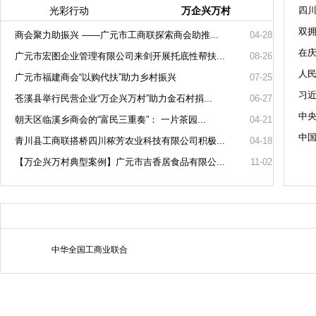
光彩行动
万企兴万村
四
双
商会聚力助振兴 ——广元市工商联探索商会助推...
04-28
在
广元市宏图企业管理有限公司来剑开展托底性帮扶...
08-26
人民
广元市福建商会“以购代扶”助力乡村振兴
07-25
习
苍溪县举行民营企业“万企兴万村”助力金石村捐...
06-27
中央
朝天区临溪乡商会的“富民三重奏”： 一片茶园...
04-21
中国
青川县工商联搭桥四川秾芳农业科技有限公司积极...
04-18
【万企兴万村典型案例】广元市吉香居食品有限公...
11-02
中华全国工商业联合
会