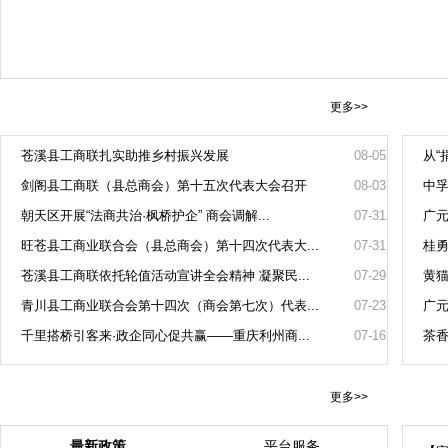
更多>>
苍溪县工商联扎实助推乡村振兴发展
08-05
从“
剑阁县工商联（县总商会）第十五次代表大会召开
08-03
中孚
朝天区开展“法商共治·枫桥护企” 商会调解...
07-31
广元
旺苍县工商业联合会（县总商会）第十四次代表大...
07-31
桂勇
苍溪县工商联依托轮值活动宣讲全会精神 凝聚民...
07-29
黄猫
青川县工商业联合会第十四次（商会第七次）代表...
07-23
广元
千里搭桥引客来·政企同心促共赢——重庆利州商...
07-16
茶香
更多>>
最新政策
平台服务